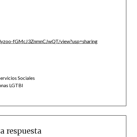
JY7dyzoo-fGMcJ3ZnmnCJwQT/view?usp=sharing
ervicios Sociales
sonas LGTBI
a respuesta